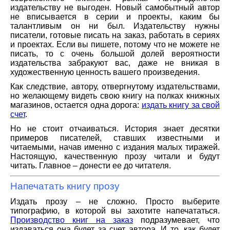
издательству не выгоден. Новый самобытный автор
не вписывается в серии и проекты, каким бы
талантливым он ни был. Издательству нужны
писатели, готовые писать на заказ, работать в сериях
и проектах. Если вы пишете, потому что не можете не
писать, то с очень большой долей вероятности
издательства забракуют вас, даже не вникая в
художественную ценность вашего произведения.
Как следствие, автору, отвергнутому издательствами,
но желающему видеть свою книгу на полках книжных
магазинов, остается одна дорога:
издать книгу за свой
счет
.
Но не стоит отчаиваться. История знает десятки
примеров писателей, ставших известными и
читаемыми, начав именно с издания малых тиражей.
Настоящую, качественную прозу читали и будут
читать. Главное – донести ее до читателя.
Напечатать книгу прозу
Издать прозу – не сложно. Просто выберите
типографию, в которой вы захотите напечататься.
Производство книг на заказ
подразумевает, что
издаваться она будет за счет автора. И то, как будет