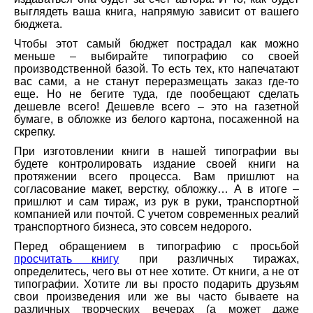
выглядеть ваша книга, напрямую зависит от вашего
бюджета.
Чтобы этот самый бюджет пострадал как можно
меньше – выбирайте типографию со своей
производственной базой. То есть тех, кто напечатают
вас сами, а не станут переразмещать заказ где-то
еще. Но не бегите туда, где пообещают сделать
дешевле всего! Дешевле всего – это на газетной
бумаге, в обложке из белого картона, посаженной на
скрепку.
При изготовлении книги в нашей типографии вы
будете контролировать издание своей книги на
протяжении всего процесса. Вам пришлют на
согласование макет, верстку, обложку… А в итоге –
пришлют и сам тираж, из рук в руки, транспортной
компанией или почтой. С учетом современных реалий
транспортного бизнеса, это совсем недорого.
Перед обращением в типографию с просьбой
просчитать книгу
при различных тиражах,
определитесь, чего вы от нее хотите. От книги, а не от
типографии. Хотите ли вы просто подарить друзьям
свои произведения или же вы часто бываете на
различных творческих вечерах (а может даже