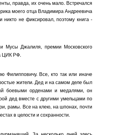
нты, правда, их очень мало. Встречался
орика моего отца Владимира Андреевича
 никто не фиксировал, поэтому книга -
ни Мусы Джалиля, премии Московского
а ЦИК РФ.
ю Филипповичу. Все, кто так или иначе
простые жители. Дед и на самом деле был
ный боевыми орденами и медалями, он
орой дед вместе с другими умельцами по
ри, рамы. Все на клею, на шпонах, почти
местах в целости и сохранности.
 дурманящий. За несколько дней здесь