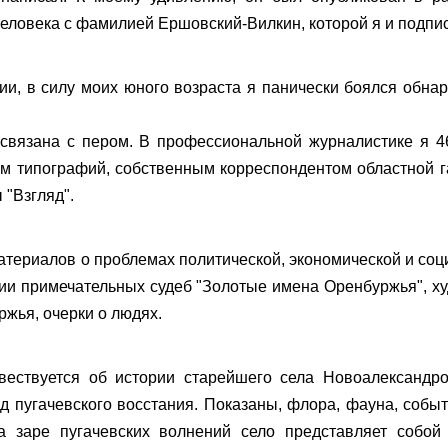
 человека с фамилией Ершовский-Вилкин, которой я и подпи
ии, в силу моих юного возраста я панически боялся обнар
связана с пером. В профессиональной журналистике я 46
ом типографий, собственным корреспондентом областной 
 "Взгляд".
териалов о проблемах политической, экономической и соци
ии примечательных судеб "Золотые имена Оренбуржья", х
ржья, очерки о людях.
овествуется об истории старейшего села Новоалександро
од пугачевского восстания. Показаны, флора, фауна, собы
а заре пугачевских волнений село представляет собой 