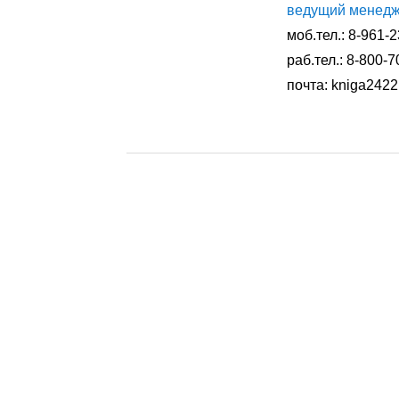
ведущий менедже
моб.тел.: 8-961-
раб.тел.: 8-800-
почта: kniga242