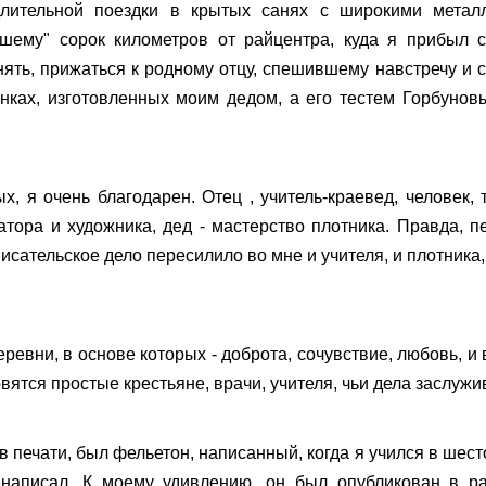
длительной поездки в крытых санях с широкими метал
вшему" сорок километров от райцентра, куда я прибыл с
ять, прижаться к родному отцу, спешившему навстречу и 
енках, изготовленных моим дедом, а его тестем Горбун
х, я очень благодарен. Отец , учитель-краевед, человек,
тора и художника, дед - мастерство плотника. Правда, п
исательское дело пересилило во мне и учителя, и плотник
евни, в основе которых - доброта, сочувствие, любовь, и
вятся простые крестьяне, врачи, учителя, чьи дела заслуж
 печати, был фельетон, написанный, когда я учился в шес
 написал. К моему удивлению, он был опубликован в ра