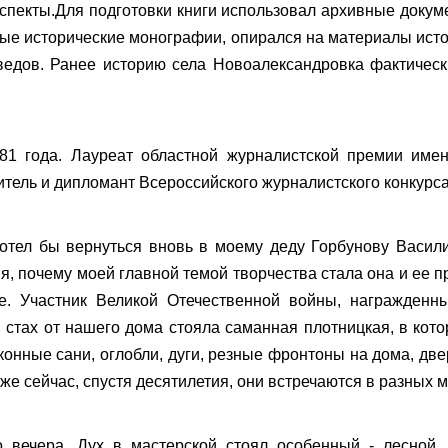
пекты.Для подготовки книги использовал архивные докуме
орые исторические монографии, опирался на материалы ист
едов. Ранее историю села Новоалександровка фактически
81 года. Лауреат областной журналистской премии име
итель и дипломант Всероссийского журналистского конкурс
хотел бы вернуться вновь в моему деду Горбунову Васили
я, почему моей главной темой творчества стала она и ее 
. Участник Великой Отечественной войны, награжден
 стах от нашего дома стояла саманная плотницкая, в кот
конные сани, оглобли, дуги, резные фронтоны на дома, две
даже сейчас, спустя десятилетия, они встречаются в разных 
о вечера. Дух в мастерской стоял особенный - лесной,