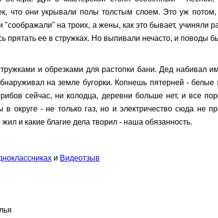
к, что они укрывали полы толстым слоем. Это уж потом, 
 "соображали" на троих, а жены, как это бывает, учиняли 
сь прятать ее в стружках. Но выпивали нечасто, и поводы б
стружками и обрезками для растопки бани. Дед набивал 
обнаруживал на земле бугорки. Копнешь пятерней - белые 
грибов сейчас, ни колодца, деревни больше нет, и все по
в округе - не только газ, но и электричество сюда не пр
о жил и какие благие дела творил - наша обязанность.
дноклассниках
и
Видеотзыв
лья