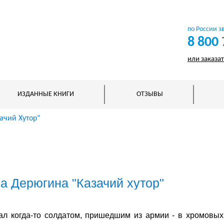
по России з
8 800
или заказа
ИЗДАННЫЕ КНИГИ
ОТЗЫВЫ
ачий Хутор"
а Дерюгина "Казачий хутор"
ежал когда-то солдатом, пришедшим из армии - в хромовы