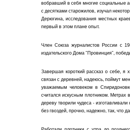
вобравший в себя многие социальные ас
с десятками старожилов, изучал некот
Дерюгина, исследования местных краев
первый в этом плане опыт.
Член Союза журналистов России с 19
издательского Дома "Провинция", побед
Завершая короткий рассказ о себе, я 
связан с деревней, надеюсь, поймут мен
уважаемым человеком в Спиридоновке
считался искусным плотником. Метрах в
дереву творили чудеса - изготавливали 
без гвоздей, прочно, надежно, так, что 
Работали плотники с утра до позднег