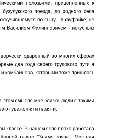
лическими полозьями, прицепленных к
 бузулукского поезда, до родного села
соскучившемуся по сыну - в фуфайке, не
овым Василием Филипповичем - искусным
 творчески одаренный во многих сферах
ервые два года своего трудового пути я
а, и комбайнера, которыми тоже пришлось
 в этом смысле мне близки люди с такими
ивают уважения и памяти.
том классе. В нашем селе плохо работала
йонной газете "Знамя труда". Местная